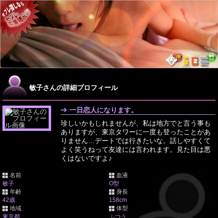
敏子さんの詳細プロフィール
一日恋人になります。
珍しいかもしれませんが、私は地方でと言う事も
ありますが、東京タワーに一度も登ったことがあ
りません…デートでは行きたいな。話しやすくて
よく笑うねって友達には言われます。見た目は悪
くはないですよ♪
名前
血液
敏子
O型
年齢
身長
42歳
158cm
地域
体型
東京都
ふつう