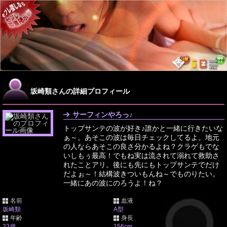
坂崎類さんの詳細プロフィール
サーフィンやろっ♪
トップサンテの波が好き♪誰かと一緒に行きたいな
ぁ～。あそこの波は毎日チェックしてるよ。地元
の人ならあそこの良さ分かるよね？クラゲもでな
いしもぅ最高！でもね実は流されて溺れて救助さ
れたことアリ。後にも先にもトップサンテでだけ
だよぉ～！結構波きついもんね～でものりたい。
一緒にあの波にのろうよ！ね？
名前
血液
坂崎類
A型
年齢
身長
23歳
156cm