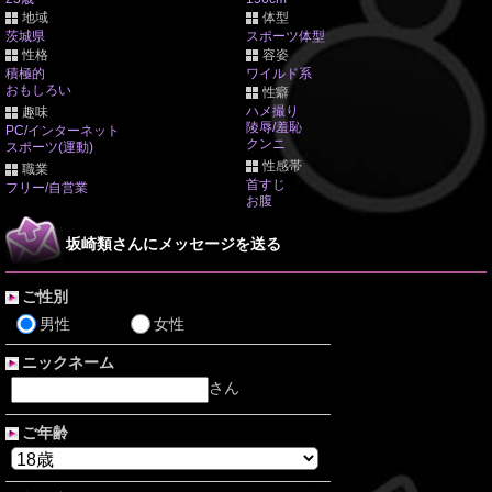
地域
体型
茨城県
スポーツ体型
性格
容姿
積極的
ワイルド系
おもしろい
性癖
ハメ撮り
趣味
陵辱/羞恥
PC/インターネット
クンニ
スポーツ(運動)
性感帯
職業
首すじ
フリー/自営業
お腹
坂崎類さんにメッセージを送る