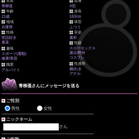
名前
血液
青柳遥
A型
年齢
身長
21歳
163cm
地域
体型
兵庫県
ふつう
性格
容姿
世話好き
素朴
素直
性癖
スローセックス
趣味
露出/野外
スポーツ(運動)
コスプレ
健康/美容
性感帯
職業
腕/わき
アルバイト
アナル
青柳遥さんにメッセージを送る