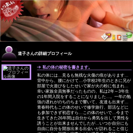
道子さんの詳細プロフィール
私の体の秘密を書きます。
私の体には…見るも無残な火傷の痕があります…
背中から、腰にかけて…小学校2年生のときに兄が
部屋で火遊びをしたせいで家が火の粉に包まれ…
幸い家族全員無事だったものの、私は2年～3年生
の1年間入院をすることになりました…。一年の勉
強の遅れがのちのちまで響いて、友達も出来ず…
青春時代もこの体のせいで修学旅行、部活などに
も参加できず初恋すら…この体のせいで…今まで
生きてきた26年間は自分から勇気を出して男性を
誘うことが出来ませんでしたが…いつか自分にも
自由に自分を開放出来る出会いが訪れること信じ