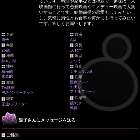
ています。料理や家事などは得意で、趣味は一人
映画館に行って恋愛映画やコメディー映画で大笑
いすることです。結婚前提の恋愛もしてみたい
し、気軽に男性とも食事や何かにも行ってみたい
です。宜しくお願いします。
名前
血液
道子
A型
年齢
身長
26歳
161cm
地域
体型
神奈川県
ふつう
性格
容姿
積極的
ナチュラル系
家庭的
性癖
医療プレイ
趣味
中出し
TV/映画
アナルファック
PC/インターネット
性感帯
職業
腕/わき
派遣/フリーター
乳首
道子さんにメッセージを送る