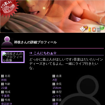
祥枝さんの詳細プロフィール
こんにちわぁ☆
どっかに遊ぶ人がほしいです♪音楽はだいたいイン
ディーズきいてるよん。一緒にライブ行きたい
な。
名前
血液
祥枝
A型
年齢
身長
22歳
154cm
地域
体型
千葉県
ふつう
性格
容姿
世話好き
清楚