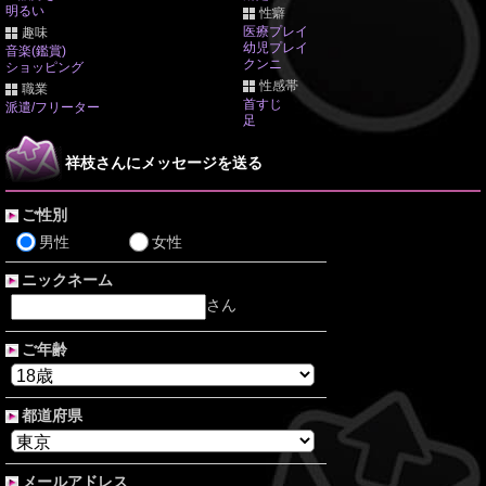
明るい
性癖
医療プレイ
趣味
幼児プレイ
音楽(鑑賞)
クンニ
ショッピング
性感帯
職業
首すじ
派遣/フリーター
足
祥枝さんにメッセージを送る